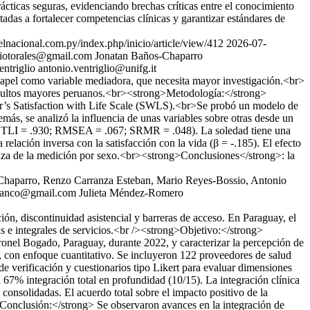
ticas seguras, evidenciando brechas críticas entre el conocimiento
tadas a fortalecer competencias clínicas y garantizar estándares de
delnacional.com.py/index.php/inicio/article/view/412
2026-07-
liotorales@gmail.com
Jonatan Baños-Chaparro
ntriglio
antonio.ventriglio@unifg.it
 papel como variable mediadora, que necesita mayor investigación.<br>
e adultos mayores peruanos.<br><strong>Metodología:</strong>
ner’s Satisfaction with Life Scale (SWLS).<br>Se probó un modelo de
más, se analizó la influencia de unas variables sobre otras desde un
0, TLI = .930; RMSEA = .067; SRMR = .048). La soledad tiene una
 relación inversa con la satisfacción con la vida (β = -.185). El efecto
arianza de la medición por sexo.<br><strong>Conclusiones</strong>: la
Chaparro, Renzo Carranza Esteban, Mario Reyes-Bossio, Antonio
franco@gmail.com
Julieta Méndez-Romero
n, discontinuidad asistencial y barreras de acceso. En Paraguay, el
as e integrales de servicios.<br /><strong>Objetivo:</strong>
 Coronel Bogado, Paraguay, durante 2022, y caracterizar la percepción de
, con enfoque cuantitativo. Se incluyeron 122 proveedores de salud
de verificación y cuestionarios tipo Likert para evaluar dimensiones
 67% integración total en profundidad (10/15). La integración clínica
consolidadas. El acuerdo total sobre el impacto positivo de la
Conclusión:</strong> Se observaron avances en la integración de