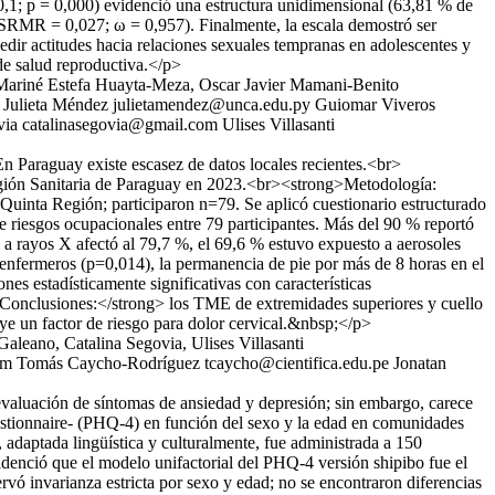
0,1; p = 0,000) evidenció una estructura unidimensional (63,81 % de
 SRMR = 0,027; ω = 0,957). Finalmente, la escala demostró ser
dir actitudes hacia relaciones sexuales tempranas en adolescentes y
 de salud reproductiva.</p>
 Mariné Estefa Huayta-Meza, Oscar Javier Mamani-Benito
Julieta Méndez
julietamendez@unca.edu.py
Guiomar Viveros
via
catalinasegovia@gmail.com
Ulises Villasanti
En Paraguay existe escasez de datos locales recientes.<br>
 Región Sanitaria de Paraguay en 2023.<br><strong>Metodología:
 Quinta Región; participaron n=79. Se aplicó cuestionario estructurado
 riesgos ocupacionales entre 79 participantes. Más del 90 % reportó
 a rayos X afectó al 79,7 %, el 69,6 % estuvo expuesto a aerosoles
en enfermeros (p=0,014), la permanencia de pie por más de 8 horas en el
es estadísticamente significativas con características
>Conclusiones:</strong> los TME de extremidades superiores y cuello
uye un factor de riesgo para dolor cervical.&nbsp;</p>
leano, Catalina Segovia, Ulises Villasanti
om
Tomás Caycho-Rodríguez
tcaycho@cientifica.edu.pe
Jonatan
valuación de síntomas de ansiedad y depresión; sin embargo, carece
estionnaire- (PHQ-4) en función del sexo y la edad en comunidades
adaptada lingüística y culturalmente, fue administrada a 150
idenció que el modelo unifactorial del PHQ-4 versión shipibo fue el
ó invarianza estricta por sexo y edad; no se encontraron diferencias