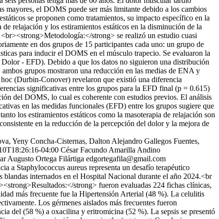
 seis personas tenga más de 60 años. El dolor muscular tardío
onas mayores, el DOMS puede ser más limitante debido a los cambios
 estáticos se proponen como tratamientos, su impacto específico en la
 relajación y los estiramientos estáticos en la disminución de la
 <br><strong>Metodología:</strong> se realizó un estudio cuasi
toriamente en dos grupos de 15 participantes cada uno: un grupo de
ásticas para inducir el DOMS en el músculo trapecio. Se evaluaron la
 Dolor - EFD). Debido a que los datos no siguieron una distribución
g> ambos grupos mostraron una reducción en las medias de ENA y
t hoc (Durbin-Conover) revelaron que existió una diferencia
erencias significativas entre los grupos para la EFD final (p = 0.615)
ción del DOMS, lo cual es coherente con estudios previos. El análisis
icativas en las medidas funcionales (EFD) entre los grupos sugiere que
anto los estiramientos estáticos como la masoterapia de relajación son
onsistente en la reducción de la percepción del dolor y la mejora de
a, Yeny Concha-Cisternas, Dalton Alejandro Gallegos Fuentes,
10T18:26:16-04:00
César Facundo Amarilla Andino
ar Augusto Ortega Filártiga
edgortegafila@gmail.com
ncia a Staphylococcus aureus representa un desafío terapéutico
tes blandas internados en el Hospital Nacional durante el año 2024.<br
r /><strong>Resultados:</strong> fueron evaluadas 224 fichas clínicas,
ad más frecuente fue la Hipertensión Arterial (48 %). La celulitis
pectivamente. Los gérmenes aislados más frecuentes fueron
a del (58 %) a oxacilina y eritromicina (52 %). La sepsis se presentó