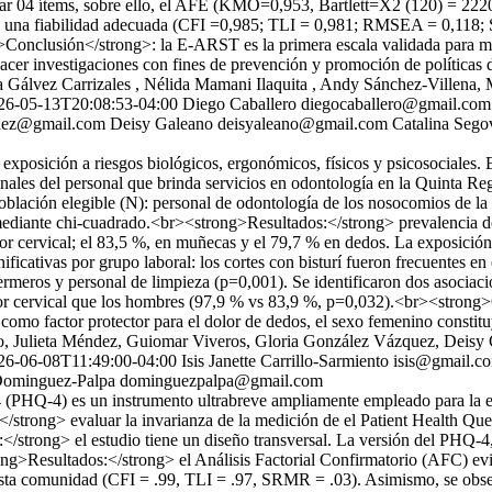
iminar 04 ítems, sobre ello, el AFE (KMO=0,953, Bartlett=X2 (120) = 222
, con una fiabilidad adecuada (CFI =0,985; TLI = 0,981; RMSEA = 0,118;
>Conclusión</strong>: la E-ARST es la primera escala validada para me
 hacer investigaciones con fines de prevención y promoción de políticas
 Gálvez Carrizales , Nélida Mamani Ilaquita , Andy Sánchez-Villena,
26-05-13T20:08:53-04:00
Diego Caballero
diegocaballero@gmail.com
zaez@gmail.com
Deisy Galeano
deisyaleano@gmail.com
Catalina Sego
xposición a riesgos biológicos, ergonómicos, físicos y psicosociales. 
ionales del personal que brinda servicios en odontología en la Quinta
oblación elegible (N): personal de odontología de los nosocomios de la
mediante chi-cuadrado.<br><strong>Resultados:</strong> prevalencia de
or cervical; el 83,5 %, en muñecas y el 79,7 % en dedos. La exposición
nificativas por grupo laboral: los cortes con bisturí fueron frecuentes 
rmeros y personal de limpieza (p=0,001). Se identificaron dos asociacion
lor cervical que los hombres (97,9 % vs 83,9 %, p=0,032).<br><strong
 como factor protector para el dolor de dedos, el sexo femenino constit
, Julieta Méndez, Guiomar Viveros, Gloria González Vázquez, Deisy Ga
26-06-08T11:49:00-04:00
Isis Janette Carrillo-Sarmiento
isis@gmail.c
 Dominguez-Palpa
dominguezpalpa@gmail.com
 (PHQ-4) es un instrumento ultrabreve ampliamente empleado para la e
/strong> evaluar la invarianza de la medición de el Patient Health Qu
strong> el estudio tiene un diseño transversal. La versión del PHQ-4, 
rong>Resultados:</strong> el Análisis Factorial Confirmatorio (AFC) ev
sta comunidad (CFI = .99, TLI = .97, SRMR = .03). Asimismo, se observ