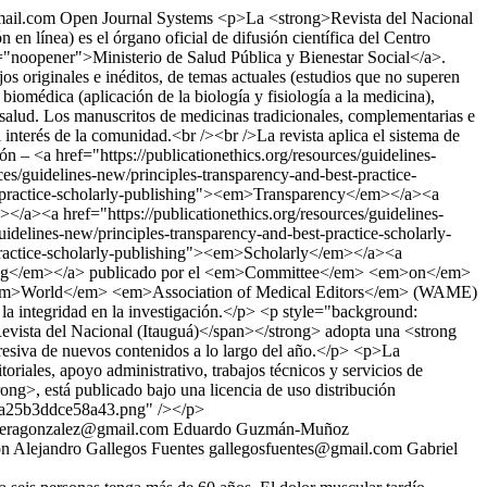
mail.com
Open Journal Systems
<p>La <strong>Revista del Nacional
 línea) es el órgano oficial de difusión científica del Centro
"noopener">Ministerio de Salud Pública y Bienestar Social</a>.
jos originales e inéditos, de temas actuales (estudios que no superen
 biomédica (aplicación de la biología y fisiología a la medicina),
a salud. Los manuscritos de medicinas tradicionales, complementarias e
l interés de la comunidad.<br /><br />La revista aplica el sistema de
ón – <a href="https://publicationethics.org/resources/guidelines-
es/guidelines-new/principles-transparency-and-best-practice-
st-practice-scholarly-publishing"><em>Transparency</em></a><a
</a><a href="https://publicationethics.org/resources/guidelines-
idelines-new/principles-transparency-and-best-practice-scholarly-
t-practice-scholarly-publishing"><em>Scholarly</em></a><a
blishing</em></a> publicado por el <em>Committee</em> <em>on</em>
<em>World</em> <em>Association of Medical Editors</em> (WAME)
ntegridad en la investigación.</p> <p style="background:
evista del Nacional (Itauguá)</span></strong> adopta una <strong
resiva de nuevos contenidos a lo largo del año.</p> <p>La
oriales, apoyo administrativo, trabajos técnicos y servicios de
ong>, está publicado bajo una licencia de uso distribución
cca25b3ddce58a43.png" /></p>
reragonzalez@gmail.com
Eduardo Guzmán-Muñoz
n Alejandro Gallegos Fuentes
gallegosfuentes@gmail.com
Gabriel