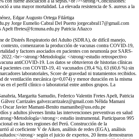
 % con fuerte asociación a la sepsis.<br /><strong>Conclusiones:
soció a una mayor mortalidad. La elevada resistencia de S. aureus a la
ménez, Edgar Augusto Ortega Filártiga
du.py
Jorge Eumelio Cabral Del Puerto
jorgecabral17@gmail.com
s Apelt
ffretes@fcmuna.edu.py
Patricia Añazco
de Distrés Respiratorio del Adulto (SDRA), de difícil manejo,
ste contexto, comenzaron la producción de vacunas contra COVID-19,
ortalidad y factores asociados en pacientes con neumonía por SARS-
re 2022.<br><strong>Metodología: </strong>estudio retrospectivo
 vacuna antiCOVID-19. Los datos se obtuvieron de historias clínicas
04 pacientes con COVID-19, 41 vacunados (39,4 %), 63 (60,6 %) sin
marcadores laboratoriales, Score de gravedad ni tratamientos recibidos.
dad de ventilación mecánica (p=0,074) y menor duración en la misma
 en el perfil clínico o laboratorial entre ambos grupos. La
nabria, Margarita Samudio, Federico Valentin Fretes Apelt, Patricia
 Gálvez Carrizales
galvezcarrizalez@gmail.com
Nélida Mamani
m
Oscar Javier Mamani-Benito
mamanibe@uss.edu.pe
díos y adultos jóvenes limita las intervenciones preventivas en salud
trong>Metodología</strong>: estudio instrumental. Participaron 995
ional en las tres regiones del Perú. Construcción de la
urrió al coeficiente V de Aiken, análisis de redes (EGA), análisis
ultados:</strong> según el juicio de expertos, 20 ítems demostraron