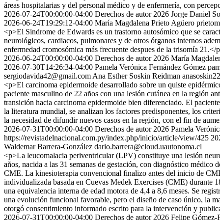
áreas hospitalarias y del personal médico y de enfermería, con percep
2026-07-24T00:00:00-04:00
Derechos de autor 2026 Jorge Daniel So
2026-06-24T19:29:12-04:00
María Magdalena Prieto Agüero
prieto
<p>El Sindrome de Edwards es un trastorno autosómico que se caracter
neurológicos, cardiacos, pulmonares y de otros órganos internos adem
enfermedad cromosómica más frecuente despues de la trisomía 21.</
2026-06-24T00:00:00-04:00
Derechos de autor 2026 María Magdalen
2026-07-30T14:26:34-04:00
Pamela Verónica Fernández Gómez
pam
sergiodavida42@gmail.com
Ana Esther Soskin Reidman
anasoskin2
<p>El carcinoma epidermoide desarrollado sobre un quiste epidérmico
paciente masculino de 22 años con una lesión cutánea en la región an
transición hacia carcinoma epidermoide bien diferenciado. El paciente
la literatura mundial, se analizan los factores predisponentes, los crit
la necesidad de difundir nuevos casos en la región, con el fin de aume
2026-07-31T00:00:00-04:00
Derechos de autor 2026 Pamela Verónic
https://revistadelnacional.com.py/index.php/inicio/article/view/425
20
Waldemar Barrera-González
dario.barrera@cloud.uautonoma.cl
<p>La leucomalacia periventricular (LPV) constituye una lesión neurol
años, nacida a las 31 semanas de gestación, con diagnóstico médico d
CME. La kinesioterapia convencional finalizo antes del inicio de CME
individualizada basada en Cuevas Medek Exercises (CME) durante 18 
una equivalencia interna de edad motora de 4,4 a 8,6 meses. Se registra
una evolución funcional favorable, pero el diseño de caso único, la 
otorgó consentimiento informado escrito para la intervención y publi
2026-07-31T00:00:00-04:00
Derechos de autor 2026 Felipe Gómez-