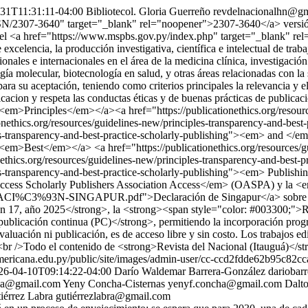
31T11:31:11-04:00
Bibliotecol. Gloria Guerreño
revdelnacionalhn@g
SSN/2307-3640" target="_blank" rel="noopener">2307-3640</a> versión en
l <a href="https://www.mspbs.gov.py/index.php" target="_blank" rel=
celencia, la producción investigativa, científica e intelectual de traba
onales e internacionales en el área de la medicina clínica, investigación
ogía molecular, biotecnología en salud, y otras áreas relacionadas con l
ara su aceptación, teniendo como criterios principales la relevancia y e
acion y respeta las conductas éticas y de buenas prácticas de publicaci
<em>Principles</em></a><a href="https://publicationethics.org/resourc
onethics.org/resources/guidelines-new/principles-transparency-and-be
les-transparency-and-best-practice-scholarly-publishing"><em> and </em>
<em>Best</em></a> <a href="https://publicationethics.org/resources/gu
nethics.org/resources/guidelines-new/principles-transparency-and-bes
ciples-transparency-and-best-practice-scholarly-publishing"><em> Pu
ess Scholarly Publishers Association Access</em> (OASPA) y la 
RACI%C3%93N-SINGAPUR.pdf">Declaración de Singapur</a> sobre la i
en 17, año 2025</strong>, la <strong><span style="color: #003300;">R
publicación continua (PC)</strong>, permitiendo la incorporación prog
luación ni publicación, es de acceso libre y sin costo. Los trabajos edit
<br />Todo el contenido de <strong>Revista del Nacional (Itauguá)</str
mericana.edu.py/public/site/images/admin-user/cc-ccd2fdde62b95c82
26-04-10T09:14:22-04:00
Darío Waldemar Barrera-González
dariobar
va@gmail.com
Yeny Concha-Cisternas
yenyf.concha@gmail.com
Dalto
iérrez Labra
gutiérrezlabra@gmail.com