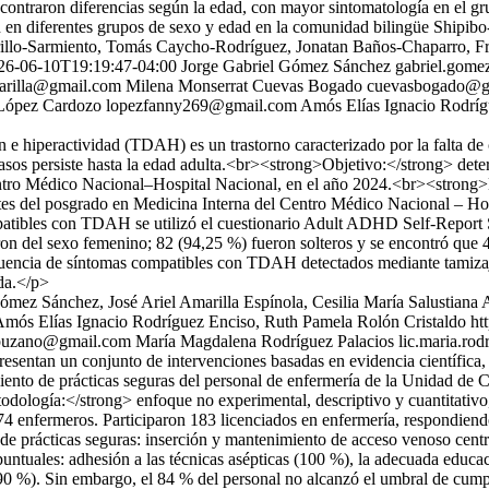
encontraron diferencias según la edad, con mayor sintomatología en el
n en diferentes grupos de sexo y edad en la comunidad bilingüe Shipi
rrillo-Sarmiento, Tomás Caycho-Rodríguez, Jonatan Baños-Chaparro, 
26-06-10T19:19:47-04:00
Jorge Gabriel Gómez Sánchez
gabriel.gom
arilla@gmail.com
Milena Monserrat Cuevas Bogado
cuevasbogado@g
 López Cardozo
lopezfanny269@gmail.com
Amós Elías Ignacio Rodríg
 e hiperactividad (TDAH) es un trastorno caracterizado por la falta de 
asos persiste hasta la edad adulta.<br><strong>Objetivo:</strong> determ
entro Médico Nacional–Hospital Nacional, en el año 2024.<br><strong>M
tes del posgrado en Medicina Interna del Centro Médico Nacional – Hos
mpatibles con TDAH se utilizó el cuestionario Adult ADHD Self-Report
eron del sexo femenino; 82 (94,25 %) fueron solteros y se encontró que 
ncia de síntomas compatibles con TDAH detectados mediante tamizaje 
da.</p>
ómez Sánchez, José Ariel Amarilla Espínola, Cesilia María Salustiana
Amós Elías Ignacio Rodríguez Enciso, Ruth Pamela Rolón Cristaldo
ht
puzano@gmail.com
María Magdalena Rodríguez Palacios
lic.maria.ro
sentan un conjunto de intervenciones basadas en evidencia científica, di
ento de prácticas seguras del personal de enfermería de la Unidad de C
dología:</strong> enfoque no experimental, descriptivo y cuantitativo
 enfermeros. Participaron 183 licenciados en enfermería, respondiendo 
 prácticas seguras: inserción y mantenimiento de acceso venoso centra
untuales: adhesión a las técnicas asépticas (100 %), la adecuada educac
(90 %). Sin embargo, el 84 % del personal no alcanzó el umbral de cump