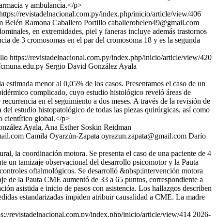
 farmacia y ambulancia.</p>
https://revistadelnacional.com.py/index.php/inicio/article/view/406
m
Belén Ramona Caballero Portillo
caballerobelen49@gmail.com
ominales, en extremidades, piel y faneras incluye además trastornos
sencia de 3 cromosomas en el par del cromosoma 18 y es la segunda
llo
https://revistadelnacional.com.py/index.php/inicio/article/view/420
fcmuna.edu.py
Sergio David González Ayala
a estimada menor al 0,05% de los casos. Presentamos el caso de un
pidérmico complicado, cuyo estudio histológico reveló áreas de
recurrencia en el seguimiento a dos meses. A través de la revisión de
ia del estudio histopatológico de todas las piezas quirúrgicas, así como
o científico global.</p>
onzález Ayala, Ana Esther Soskin Reidman
ail.com
Camila Oyarzún-Zapata
oyrazun.zapata@gmail.com
Darío
ral, la coordinación motora. Se presenta el caso de una paciente de 4
te un tamizaje observacional del desarrollo psicomotor y la Pauta
 controles oftalmológicos. Se desarrolló &nbsp;intervención motora
aje de la Pauta CME aumentó de 33 a 65 puntos, correspondiente a
ción asistida e inicio de pasos con asistencia. Los hallazgos describen
 medidas estandarizadas impiden atribuir causalidad a CME. La madre
ps://revistadelnacional.com.py/index.php/inicio/article/view/414
2026-