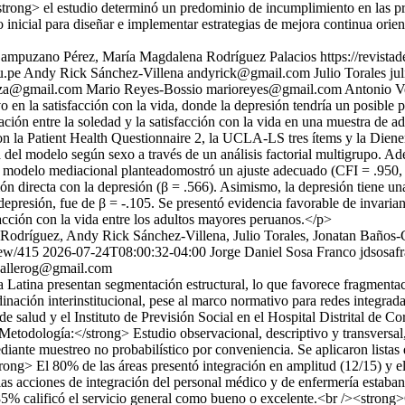
ong> el estudio determinó un predominio de incumplimiento en las prác
 inicial para diseñar e implementar estrategias de mejora continua orien
ampuzano Pérez, María Magdalena Rodríguez Palacios
https://revista
u.pe
Andy Rick Sánchez-Villena
andyrick@gmail.com
Julio Torales
ju
nza@gmail.com
Mario Reyes-Bossio
marioreyes@gmail.com
Antonio Ve
o en la satisfacción con la vida, donde la depresión tendría un posible
ación entre la soledad y la satisfacción con la vida en una muestra d
on la Patient Health Questionnaire 2, la UCLA-LS tres ítems y la Die
del modelo según sexo a través de un análisis factorial multigrupo. Ade
l modelo mediacional planteadomostró un ajuste adecuado (CFI = .95
ión directa con la depresión (β = .566). Asimismo, la depresión tiene una
 la depresión, fue de β = -.105. Se presentó evidencia favorable de inv
facción con la vida entre los adultos mayores peruanos.</p>
odríguez, Andy Rick Sánchez-Villena, Julio Torales, Jonatan Baños-
iew/415
2026-07-24T08:00:32-04:00
Jorge Daniel Sosa Franco
jdsosa
ballerog@gmail.com
atina presentan segmentación estructural, lo que favorece fragmentació
dinación interinstitucional, pese al marco normativo para redes integrad
 de salud y el Instituto de Previsión Social en el Hospital Distrital de
>Metodología:</strong> Estudio observacional, descriptivo y transversal
iante muestreo no probabilístico por conveniencia. Se aplicaron listas 
ong> El 80% de las áreas presentó integración en amplitud (12/15) y el
s acciones de integración del personal médico y de enfermería estaban 
5% calificó el servicio general como bueno o excelente.<br /><strong>