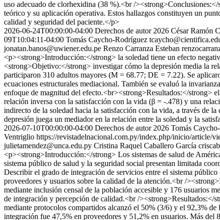
uso adecuado de clorhexidina (38 %).<br /><strong>Conclusiones:</str
teórico y su aplicación operativa. Estos hallazgos constituyen un punto
calidad y seguridad del paciente.</p>
2026-06-24T00:00:00-04:00
Derechos de autor 2026 César Ramón C
09T10:04:11-04:00
Tomás Caycho-Rodríguez
tcaycho@cientifica.ed
jonatan.banos@uwiener.edu.pe
Renzo Carranza Esteban
renzocarra
<p><strong>Introducción:</strong> la soledad tiene un efecto negativ
<strong>Objetivo:</strong> investigar cómo la depresión media la rel
participaron 310 adultos mayores (M = 68.77; DE = 7.22). Se aplicar
ecuaciones estructurales mediacional. También se evaluó la invarianza 
enfoque de magnitud del efecto.<br><strong>Resultados:</strong> e
relación inversa con la satisfacción con la vida (β = -.478) y una relac
indirecto de la soledad hacia la satisfacción con la vida, a través de
depresión juega un mediador en la relación entre la soledad y la satis
2026-07-10T00:00:00-04:00
Derechos de autor 2026 Tomás Caycho-R
Ventriglio
https://revistadelnacional.com.py/index.php/inicio/article/v
julietamendez@unca.edu.py
Cristina Raquel Caballero García
crisca
<p><strong>Introducción:</strong> Los sistemas de salud de América L
sistema público de salud y la seguridad social presentan limitada coor
Describir el grado de integración de servicios entre el sistema público
proveedores y usuarios sobre la calidad de la atención.<br /><strong
mediante inclusión censal de la población accesible y 176 usuarios med
de integración y percepción de calidad.<br /><strong>Resultados:</str
mediante protocolos compartidos alcanzó el 50% (3/6) y el 92,3% de la
integración fue 47,5% en proveedores y 51,2% en usuarios. Más del 8