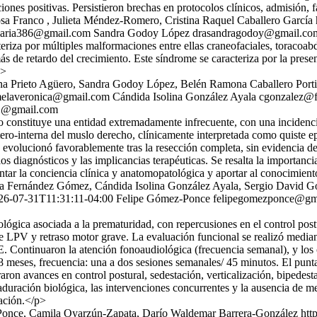
ciones positivas. Persistieron brechas en protocolos clínicos, admisión,
sa Franco , Julieta Méndez-Romero, Cristina Raquel Caballero García
maria386@gmail.com
Sandra Godoy López
drasandragodoy@gmail.co
iza por múltiples malformaciones entre ellas craneofaciales, toracoabd
ás de retardo del crecimiento. Este síndrome se caracteriza por la pre
p>
a Prieto Agüero, Sandra Godoy López, Belén Ramona Caballero Porti
elaveronica@gmail.com
Cándida Isolina González Ayala
cgonzalez@
2@gmail.com
 constituye una entidad extremadamente infrecuente, con una incidenci
tero-interna del muslo derecho, clínicamente interpretada como quiste e
 evolucionó favorablemente tras la resección completa, sin evidencia de 
erios diagnósticos y las implicancias terapéuticas. Se resalta la importanc
ntar la conciencia clínica y anatomopatológica y aportar al conocimient
a Fernández Gómez, Cándida Isolina González Ayala, Sergio David G
26-07-31T11:31:11-04:00
Felipe Gómez-Ponce
felipegomezponce@gm
ógica asociada a la prematuridad, con repercusiones en el control postu
e LPV y retraso motor grave. La evaluación funcional se realizó median
. Continuaron la atención fonoaudiológica (frecuencia semanal), y los
meses, frecuencia: una a dos sesiones semanales/ 45 minutos. El punt
ron avances en control postural, sedestación, verticalización, bipedesta
maduración biológica, las intervenciones concurrentes y la ausencia de
cación.</p>
Ponce, Camila Oyarzún-Zapata, Darío Waldemar Barrera-González
htt