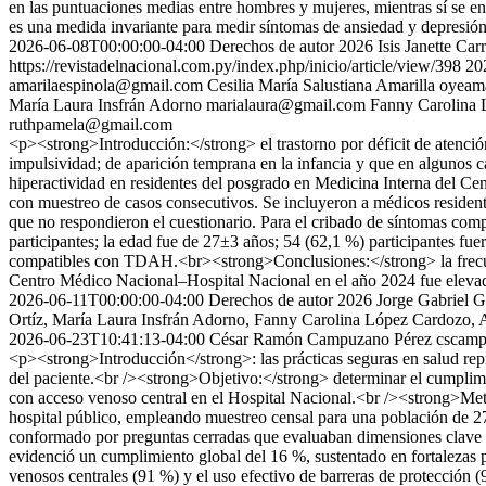
en las puntuaciones medias entre hombres y mujeres, mientras sí se 
es una medida invariante para medir síntomas de ansiedad y depresió
2026-06-08T00:00:00-04:00
Derechos de autor 2026 Isis Janette Ca
https://revistadelnacional.com.py/index.php/inicio/article/view/398
20
amarilaespinola@gmail.com
Cesilia María Salustiana Amarilla
oyeam
María Laura Insfrán Adorno
marialaura@gmail.com
Fanny Carolina
ruthpamela@gmail.com
<p><strong>Introducción:</strong> el trastorno por déficit de atención
impulsividad; de aparición temprana en la infancia y que en algunos c
hiperactividad en residentes del posgrado en Medicina Interna del C
con muestreo de casos consecutivos. Se incluyeron a médicos residen
que no respondieron el cuestionario. Para el cribado de síntomas co
participantes; la edad fue de 27±3 años; 54 (62,1 %) participantes fu
compatibles con TDAH.<br><strong>Conclusiones:</strong> la frecue
Centro Médico Nacional–Hospital Nacional en el año 2024 fue eleva
2026-06-11T00:00:00-04:00
Derechos de autor 2026 Jorge Gabriel G
Ortíz, María Laura Insfrán Adorno, Fanny Carolina López Cardozo, 
2026-06-23T10:41:13-04:00
César Ramón Campuzano Pérez
cscam
<p><strong>Introducción</strong>: las prácticas seguras en salud repre
del paciente.<br /><strong>Objetivo:</strong> determinar el cumplimi
con acceso venoso central en el Hospital Nacional.<br /><strong>Meto
hospital público, empleando muestreo censal para una población de 274
conformado por preguntas cerradas que evaluaban dimensiones clave de
evidenció un cumplimiento global del 16 %, sustentado en fortalezas p
venosos centrales (91 %) y el uso efectivo de barreras de protección 