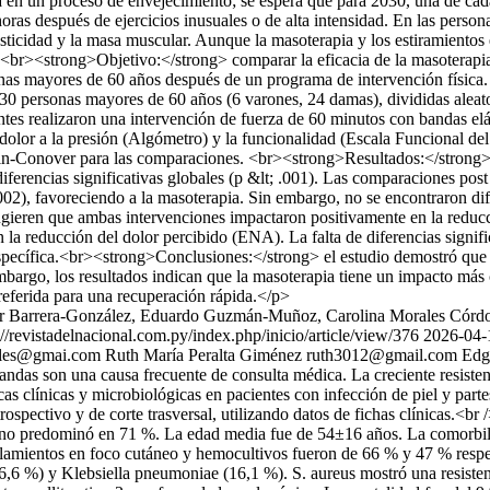
 en un proceso de envejecimiento; se espera que para 2030, una de cada
ras después de ejercicios inusuales o de alta intensidad. En las pers
asticidad y la masa muscular. Aunque la masoterapia y los estiramientos
><strong>Objetivo:</strong> comparar la eficacia de la masoterapia de
nas mayores de 60 años después de un programa de intervención física.
n 30 personas mayores de 60 años (6 varones, 24 damas), divididas alea
antes realizaron una intervención de fuerza de 60 minutos con bandas el
olor a la presión (Algómetro) y la funcionalidad (Escala Funcional del
rbin-Conover para las comparaciones. <br><strong>Resultados:</stron
ferencias significativas globales (p &lt; .001). Las comparaciones pos
.002), favoreciendo a la masoterapia. Sin embargo, no se encontraron dif
 sugieren que ambas intervenciones impactaron positivamente en la reduc
 la reducción del dolor percibido (ENA). La falta de diferencias signif
specífica.<br><strong>Conclusiones:</strong> el estudio demostró que t
bargo, los resultados indican que la masoterapia tiene un impacto más c
preferida para una recuperación rápida.</p>
r Barrera-González, Eduardo Guzmán-Muñoz, Carolina Morales Córdov
://revistadelnacional.com.py/index.php/inicio/article/view/376
2026-04-
ales@gmai.com
Ruth María Peralta Giménez
ruth3012@gmail.com
Edg
andas son una causa frecuente de consulta médica. La creciente resiste
cas clínicas y microbiológicas en pacientes con infección de piel y par
ospectivo y de corte trasversal, utilizando datos de fichas clínicas.<b
lino predominó en 71 %. La edad media fue de 54±16 años. La comorbilid
aislamientos en foco cutáneo y hemocultivos fueron de 66 % y 47 % res
6 %) y Klebsiella pneumoniae (16,1 %). S. aureus mostró una resistenci