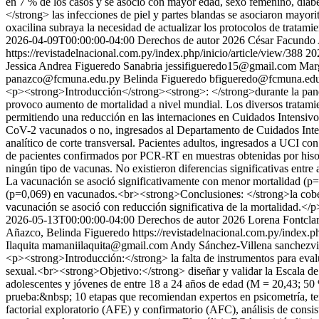
en 7 % de los casos y se asoció con mayor edad, sexo femenino, diabet
</strong> las infecciones de piel y partes blandas se asociaron mayori
oxacilina subraya la necesidad de actualizar los protocolos de tratam
2026-04-09T00:00:00-04:00
Derechos de autor 2026 César Facundo A
https://revistadelnacional.com.py/index.php/inicio/article/view/388
20
Jessica Andrea Figueredo Sanabria
jessifigueredo15@gmail.com
Mar
panazco@fcmuna.edu.py
Belinda Figueredo
bfigueredo@fcmuna.ed
<p><strong>Introducción</strong><strong>: </strong>durante la pan
provoco aumento de mortalidad a nivel mundial. Los diversos tratam
permitiendo una reducción en las internaciones en Cuidados Intensiv
CoV-2 vacunados o no, ingresados al Departamento de Cuidados Intens
analítico de corte transversal. Pacientes adultos, ingresados a UCI 
de pacientes confirmados por PCR-RT en muestras obtenidas por his
ningún tipo de vacunas. No existieron diferencias significativas entre
La vacunación se asoció significativamente con menor mortalidad (p=
(p=0,069) en vacunados.<br><strong>Conclusiones: </strong>la cobertur
vacunación se asoció con reducción significativa de la mortalidad.</p
2026-05-13T00:00:00-04:00
Derechos de autor 2026 Lorena Fontclara
Añazco, Belinda Figueredo
https://revistadelnacional.com.py/index.ph
Ilaquita
mamaniilaquita@gmail.com
Andy Sánchez-Villena
sanchezv
<p><strong>Introducción:</strong> la falta de instrumentos para evalua
sexual.<br><strong>Objetivo:</strong> diseñar y validar la Escala d
adolescentes y jóvenes de entre 18 a 24 años de edad (M = 20,43; 50 %
prueba:&nbsp; 10 etapas que recomiendan expertos en psicometría, tenie
factorial exploratorio (AFE) y confirmatorio (AFC), análisis de cons