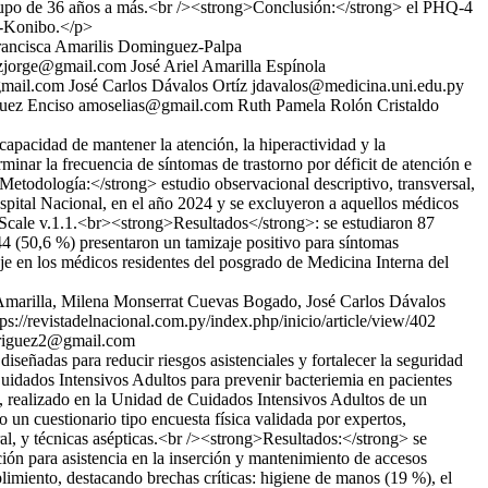
 grupo de 36 años a más.<br /><strong>Conclusión:</strong> el PHQ-4
bo-Konibo.</p>
Francisca Amarilis Dominguez-Palpa
ezjorge@gmail.com
José Ariel Amarilla Espínola
mail.com
José Carlos Dávalos Ortíz
jdavalos@medicina.uni.edu.py
uez Enciso
amoselias@gmail.com
Ruth Pamela Rolón Cristaldo
capacidad de mantener la atención, la hiperactividad y la
inar la frecuencia de síntomas de trastorno por déficit de atención e
etodología:</strong> estudio observacional descriptivo, transversal,
pital Nacional, en el año 2024 y se excluyeron a aquellos médicos
 Scale v.1.1.<br><strong>Resultados</strong>: se estudiaron 87
44 (50,6 %) presentaron un tamizaje positivo para síntomas
en los médicos residentes del posgrado de Medicina Interna del
 Amarilla, Milena Monserrat Cuevas Bogado, José Carlos Dávalos
tps://revistadelnacional.com.py/index.php/inicio/article/view/402
driguez2@gmail.com
señadas para reducir riesgos asistenciales y fortalecer la seguridad
uidados Intensivos Adultos para prevenir bacteriemia en pacientes
, realizado en la Unidad de Cuidados Intensivos Adultos de un
un cuestionario tipo encuesta física validada por expertos,
l, y técnicas asépticas.<br /><strong>Resultados:</strong> se
ión para asistencia en la inserción y mantenimiento de accesos
limiento, destacando brechas críticas: higiene de manos (19 %), el