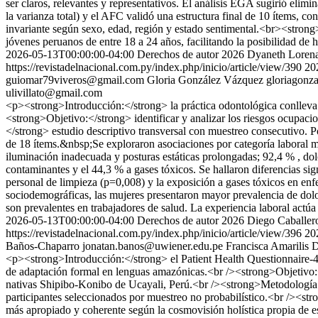
ser claros, relevantes y representativos. El análisis EGA sugirió el
la varianza total) y el AFC validó una estructura final de 10 ítems
invariante según sexo, edad, región y estado sentimental.<br><strong
jóvenes peruanos de entre 18 a 24 años, facilitando la posibilidad de
2026-05-13T00:00:00-04:00
Derechos de autor 2026 Dyaneth Lorena
https://revistadelnacional.com.py/index.php/inicio/article/view/390
20
guiomar79viveros@gmail.com
Gloria González Vázquez
gloriagon
ulivillato@gmail.com
<p><strong>Introducción:</strong> la práctica odontológica conlleva e
<strong>Objetivo:</strong> identificar y analizar los riesgos ocupac
</strong> estudio descriptivo transversal con muestreo consecutivo. P
de 18 ítems.&nbsp;Se exploraron asociaciones por categoría laboral 
iluminación inadecuada y posturas estáticas prolongadas; 92,4 % , dol
contaminantes y el 44,3 % a gases tóxicos. Se hallaron diferencias sig
personal de limpieza (p=0,008) y la exposición a gases tóxicos en enfe
sociodemográficas, las mujeres presentaron mayor prevalencia de do
son prevalentes en trabajadores de salud. La experiencia laboral actúa
2026-05-13T00:00:00-04:00
Derechos de autor 2026 Diego Caballero
https://revistadelnacional.com.py/index.php/inicio/article/view/396
20
Baños-Chaparro
jonatan.banos@uwiener.edu.pe
Francisca Amarilis
<p><strong>Introducción:</strong> el Patient Health Questionnaire-4
de adaptación formal en lenguas amazónicas.<br /><strong>Objetivo:<
nativas Shipibo-Konibo de Ucayali, Perú.<br /><strong>Metodología:</
participantes seleccionados por muestreo no probabilístico.<br /><st
más apropiado y coherente según la cosmovisión holística propia de e