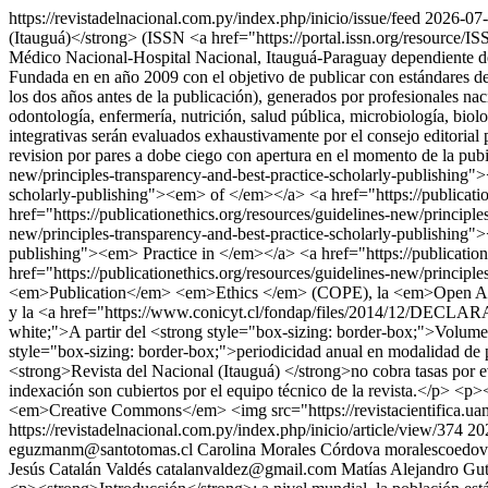
https://revistadelnacional.com.py/index.php/inicio/issue/feed
2026-07-
(Itauguá)</strong> (ISSN <a href="https://portal.issn.org/resource/I
Médico Nacional-Hospital Nacional, Itauguá-Paraguay dependiente de
Fundada en en año 2009 con el objetivo de publicar con estándares de ex
los dos años antes de la publicación), generados por profesionales naci
odontología, enfermería, nutrición, salud pública, microbiología, biol
integrativas serán evaluados exhaustivamente por el consejo editorial p
revision por pares a dobe ciego con apertura en el momento de la pubic
new/principles-transparency-and-best-practice-scholarly-publishing">
scholarly-publishing"><em> of </em></a> <a href="https://publicati
href="https://publicationethics.org/resources/guidelines-new/princip
new/principles-transparency-and-best-practice-scholarly-publishing">
publishing"><em> Practice in </em></a> <a href="https://publicatio
href="https://publicationethics.org/resources/guidelines-new/prin
<em>Publication</em> <em>Ethics </em> (COPE), la <em>Open Acc
y la <a href="https://www.conicyt.cl/fondap/files/2014/12/DECLA
white;">A partir del <strong style="box-sizing: border-box;">Volum
style="box-sizing: border-box;">periodicidad anual en modalidad de 
<strong>Revista del Nacional (Itauguá) </strong>no cobra tasas por eva
indexación son cubiertos por el equipo técnico de la revista.</p> <p>
<em>Creative Commons</em> <img src="https://revistacientifica.ua
https://revistadelnacional.com.py/index.php/inicio/article/view/374
20
eguzmanm@santotomas.cl
Carolina Morales Córdova
moralescoedo
Jesús Catalán Valdés
catalanvaldez@gmail.com
Matías Alejandro Gut