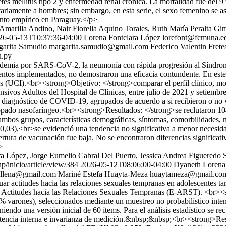
es mellitus tipo 2 y enfermedad renal crónica. La mortalidad fue del 9
tariamente a hombres; sin embargo, en esta serie, el sexo femenino se a
iento empírico en Paraguay.</p>
marilla Andino, Nair Fiorella Aquino Torales, Ruth María Peralta Gi
26-05-13T10:37:36-04:00
Lorena Fontclara López
lorefont@fcmuna.e
garita Samudio
margarita.samudio@gmail.com
Federico Valentin Frete
u.py
demia por SARS-CoV-2, la neumonía con rápida progresión al Síndrome 
ientos implementados, no demostraron una eficacia contundente. En e
os (UCI).<br><strong>Objetivo: </strong>comparar el perfil clínico, m
ivos Adultos del Hospital de Clínicas, entre julio de 2021 y setiemb
con diagnóstico de COVID-19, agrupados de acuerdo a si recibieron o no
opado nasofaríngeo.<br><strong>Resultados: </strong>se reclutaron 1
 ambos grupos, características demográficas, síntomas, comorbilidades, 
0,03),<br>se evidenció una tendencia no significativa a menor necesi
a de vacunación fue baja. No se encontraron diferencias significativas
>
 López, Jorge Eumelio Cabral Del Puerto, Jessica Andrea Figueredo Sa
p/inicio/article/view/384
2026-05-12T08:06:00-04:00
Dyaneth Lorena
illena@gmail.com
Mariné Estefa Huayta-Meza
huaytameza@gmail.co
r actitudes hacia las relaciones sexuales tempranas en adolescentes tar
e Actitudes hacia las Relaciones Sexuales Tempranas (E-ARST). <br><s
 varones), seleccionados mediante un muestreo no probabilístico intenc
ndo una versión inicial de 60 ítems. Para el análisis estadístico se rec
istencia interna e invarianza de medición.&nbsp;&nbsp;<br><strong>Res