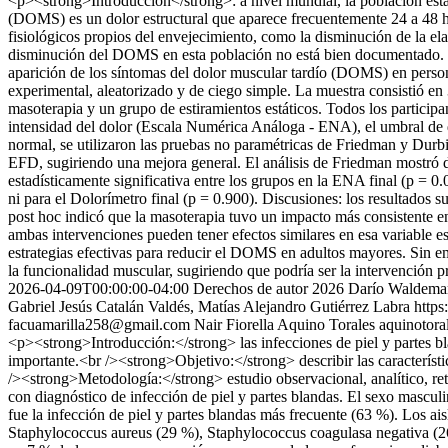
<p><strong>Introducción</strong>: a nivel mundial, la población está
(DOMS) es un dolor estructural que aparece frecuentemente 24 a 48 ho
fisiológicos propios del envejecimiento, como la disminución de la el
disminución del DOMS en esta población no está bien documentado. <br
aparición de los síntomas del dolor muscular tardío (DOMS) en perso
experimental, aleatorizado y de ciego simple. La muestra consistió e
masoterapia y un grupo de estiramientos estáticos. Todos los particip
intensidad del dolor (Escala Numérica Análoga - ENA), el umbral de d
normal, se utilizaron las pruebas no paramétricas de Friedman y Du
EFD, sugiriendo una mejora general. El análisis de Friedman mostró di
estadísticamente significativa entre los grupos en la ENA final (p = 0
ni para el Dolorímetro final (p = 0.900). Discusiones: los resultados
post hoc indicó que la masoterapia tuvo un impacto más consistente en
ambas intervenciones pueden tener efectos similares en esa variable e
estrategias efectivas para reducir el DOMS en adultos mayores. Sin em
la funcionalidad muscular, sugiriendo que podría ser la intervención 
2026-04-09T00:00:00-04:00
Derechos de autor 2026 Darío Waldema
Gabriel Jesús Catalán Valdés, Matías Alejandro Gutiérrez Labra
https
facuamarilla258@gmail.com
Nair Fiorella Aquino Torales
aquinotor
<p><strong>Introducción:</strong> las infecciones de piel y partes bl
importante.<br /><strong>Objetivo:</strong> describir las característi
/><strong>Metodología:</strong> estudio observacional, analítico, retr
con diagnóstico de infección de piel y partes blandas. El sexo mascu
fue la infección de piel y partes blandas más frecuente (63 %). Los 
Staphylococcus aureus (29 %), Staphylococcus coagulasa negativa (26,