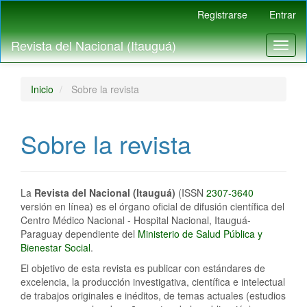
Navegación
Registrarse
Entrar
principal
Contenido
Revista del Nacional (Itauguá)
Toggl
principal
naviga
Barra
lateral
Inicio
Sobre la revista
Sobre la revista
La
Revista del Nacional (Itauguá)
(ISSN
2307-3640
versión en línea) es el órgano oficial de difusión científica del
Centro Médico Nacional - Hospital Nacional, Itauguá-
Paraguay dependiente del
Ministerio de Salud Pública y
Bienestar Social
.
El objetivo de esta revista es publicar con estándares de
excelencia, la producción investigativa, científica e intelectual
de trabajos originales e inéditos, de temas actuales (estudios