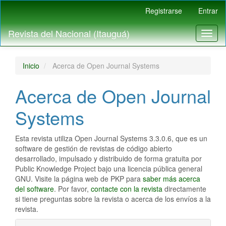
Navegación
Registrarse
Entrar
principal
Contenido
Revista del Nacional (Itauguá)
Toggl
principal
naviga
Barra
lateral
Inicio
Acerca de Open Journal Systems
Acerca de Open Journal
Systems
Esta revista utiliza Open Journal Systems 3.3.0.6, que es un
software de gestión de revistas de código abierto
desarrollado, impulsado y distribuido de forma gratuita por
Public Knowledge Project bajo una licencia pública general
GNU. Visite la página web de PKP para
saber más acerca
del software
. Por favor,
contacte con la revista
directamente
si tiene preguntas sobre la revista o acerca de los envíos a la
revista.