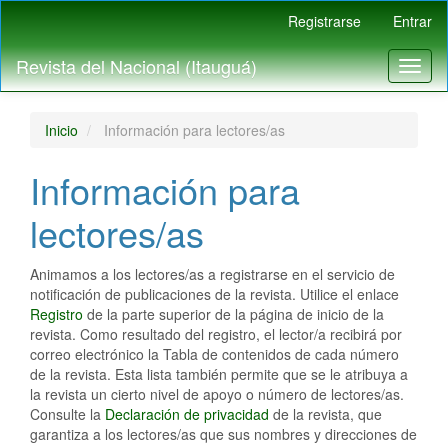
Navegación
Registrarse
Entrar
principal
Contenido
Revista del Nacional (Itauguá)
Toggl
principal
naviga
Barra
lateral
Inicio
Información para lectores/as
Información para
lectores/as
Animamos a los lectores/as a registrarse en el servicio de
notificación de publicaciones de la revista. Utilice el enlace
Registro
de la parte superior de la página de inicio de la
revista. Como resultado del registro, el lector/a recibirá por
correo electrónico la Tabla de contenidos de cada número
de la revista. Esta lista también permite que se le atribuya a
la revista un cierto nivel de apoyo o número de lectores/as.
Consulte la
Declaración de privacidad
de la revista, que
garantiza a los lectores/as que sus nombres y direcciones de